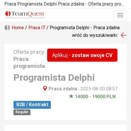
Praca Programista Delphi Praca zdalna - Oferta pracy programista w TeamQuest.pl
Togg
navig
Home
/
Praca IT
/ Programista Delphi - Praca zdalna
wróć do wyszukiwarki
Oferta pracy:
Aplikuj -
zostaw swoje CV
Praca
programista
Programista Delphi
Praca zdalna
,
2025-08-20 08:57
14000 - 19000 PLN
B2B / Kontrakt
Regular