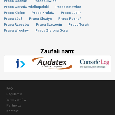
Praca Gdańsk
Praca Gliwice
Praca Gorzów Wielkopolski
Praca Katowice
Praca Kielce
Praca Kraków
Praca Lublin
Praca Łódź
Praca Olsztyn
Praca Poznań
Praca Rzeszów
Praca Szczecin
Praca Toruń
Praca Wrocław
Praca Zielona Góra
Zaufali nam:
FAQ
Regulamin
Wzory umów
Partnerzy
Kontakt