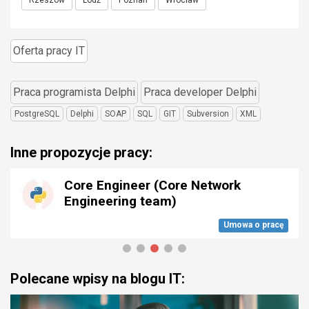
Rzeszów
Łódź
Poznań
Wrocław
Oferta pracy IT
Praca programista Delphi
Praca developer Delphi
PostgreSQL
Delphi
SOAP
SQL
GIT
Subversion
XML
Inne propozycje pracy:
Core Engineer (Core Network
Engineering team)
Umowa o pracę
Polecane wpisy na blogu IT: